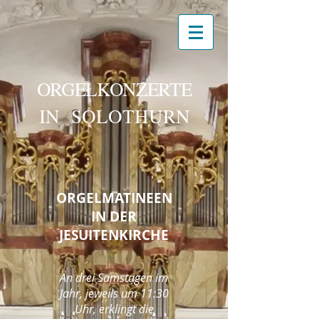
ORGELKONZERTE
IN SOLOTHURN
ORGELMATINEEN
IN DER
JESUITENKIRCHE
An drei
Samstagen im
Jahr, jeweils um 11:30
Uhr, erklingt die