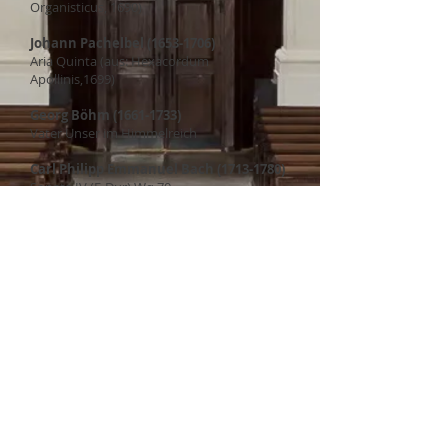
Organisticus, 1690)
Johann Pachelbel
(1653-1706)
Aria Quinta (aus: Hexacordum
Apollinis,1699)
Georg Böhm
(1661-1733)
Vater Unser im Himmelreich
Carl Philipp Emmanuel Bach
(1713-1780)
Sonata IV (F-Dur) Wq 70
- Allegro assai
- Adagio
- Allegro
Jesuitenkirche
Samstag, 12. September 2026
11:30 Uhr
Tobias Frankenreiter
Organist der Stadtkirche
Winterthur