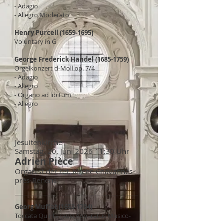
- Adagio
- Allegro Moderato
Henry Purcell
(1659-1695)
Voluntary in G
George Frederick Handel
(1685-1759)
Orgelkonzert d-Moll op. 7/4
- Adagio
- Allegro
- Organo ad libitum
- Allegro
Jesuitenk
irche
Samstag, 20. Juni 2026 11:30 Uhr
Adrien Pièce
Organist der ref. Kirche Chavannes-
près-Renens
Georg Muffat
(1653-1704)
Toccata Quinta (aus: Apparatus Musico-