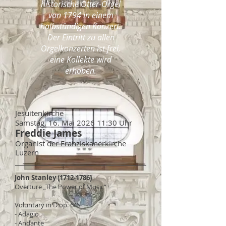
historische Otter-Orgel
von 1794 in einem
halbstündigen Konzert.
Der Eintritt zu allen
Orgelkonzerten ist frei,
eine Kollekte wird
erhoben.
Jesuitenkirche
Samstag, 16. Mai 2026 11:30 Uhr
Freddie James
Organist der Franziskanerkirche
Luzern
John Stanley
(1712-1786)
Overture „The Power of Music“
Voluntary in D op. 6/6
- Adagio
- Andante